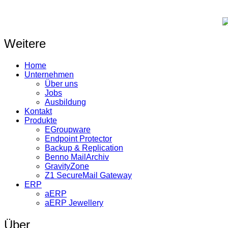
Weitere
Home
Unternehmen
Über uns
Jobs
Ausbildung
Kontakt
Produkte
EGroupware
Endpoint Protector
Backup & Replication
Benno MailArchiv
GravityZone
Z1 SecureMail Gateway
ERP
aERP
aERP Jewellery
Über