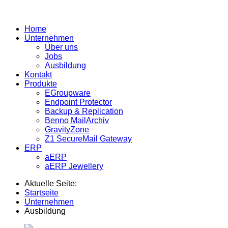
Home
Unternehmen
Über uns
Jobs
Ausbildung
Kontakt
Produkte
EGroupware
Endpoint Protector
Backup & Replication
Benno MailArchiv
GravityZone
Z1 SecureMail Gateway
ERP
aERP
aERP Jewellery
Aktuelle Seite:
Startseite
Unternehmen
Ausbildung