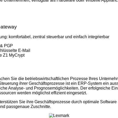
e Unternehmen, verfügbar als Hardware oder virtuelle Applianc
Gateway
ng: komfortabel, zentral steuerbar und einfach integrierbar
 & PGP
hlüsselte E-Mail
re Z1 MyCrypt
en Sie die betriebswirtschaftlichen Prozesse Ihres Unternehmen
 Steuerung ihrer Geschäftsprozesse ist ein ERP-System ein au
iche Analyse- und Prognosemöglichkeiten. Der erfolgreiche Ei
ourcen werden möglichst effizient eingesetzt.
erstützen Sie ihre Geschäftsprozesse durch optimale Software 
und passgenaue Zuschnitte.