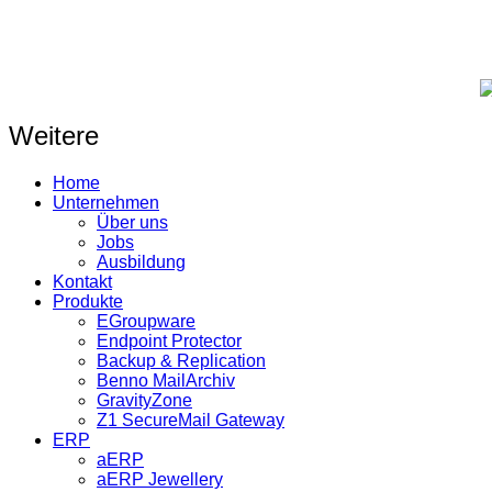
Weitere
Home
Unternehmen
Über uns
Jobs
Ausbildung
Kontakt
Produkte
EGroupware
Endpoint Protector
Backup & Replication
Benno MailArchiv
GravityZone
Z1 SecureMail Gateway
ERP
aERP
aERP Jewellery