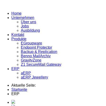
Home
Unternehmen
Über uns
Jobs
Ausbildung
Kontakt
Produkte
EGroupware
Endpoint Protector
Backup & Replication
Benno MailArchiv
GravityZone
Z1 SecureMail Gateway
ERP
aERP
aERP Jewellery
Aktuelle Seite:
Startseite
ERP