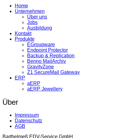
Home
Unternehmen
Über uns
Jobs
Ausbildung
Kontakt
Produkte
EGroupware
Endpoint Protector
Backup & Replication
Benno MailArchiv
GravityZone
Z1 SecureMail Gateway
ERP
aERP
aERP Jewellery
Über
Impressum
Datenschutz
AGB
Barthelmeß EDV-Service GmbH