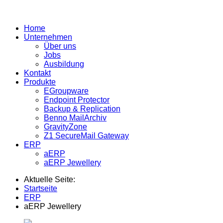
Home
Unternehmen
Über uns
Jobs
Ausbildung
Kontakt
Produkte
EGroupware
Endpoint Protector
Backup & Replication
Benno MailArchiv
GravityZone
Z1 SecureMail Gateway
ERP
aERP
aERP Jewellery
Aktuelle Seite:
Startseite
ERP
aERP Jewellery